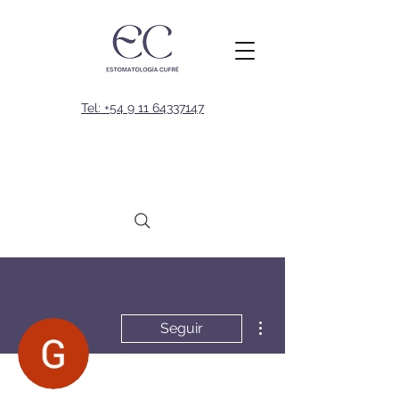
Tel: +54 9 11 64337147
Más acciones
Seguir
Administrador