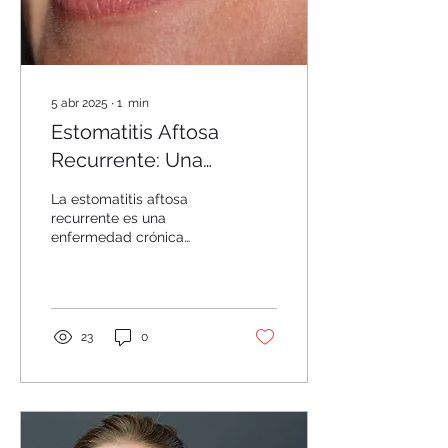
5 abr 2025
∙
1
min
Estomatitis Aftosa
Recurrente: Una
Enfermedad Crónica y
La estomatitis aftosa
Común
recurrente es una
enfermedad crónica
inflamatoria que afecta a
millones de personas en
todo el mundo. Se...
23
0