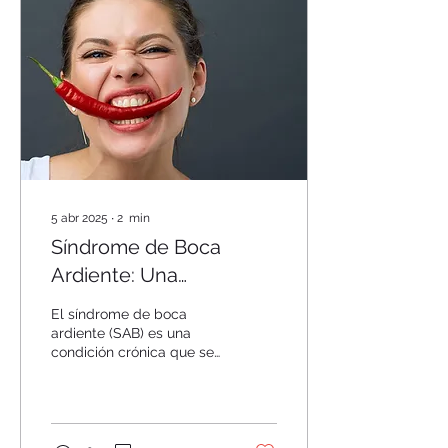
5 abr 2025
∙
2
min
Síndrome de Boca
Ardiente: Una
Enfermedad Crónica y
El síndrome de boca
Compleja
ardiente (SAB) es una
condición crónica que se
caracteriza por una
sensación de ardor en la
mucosa oral sin ninguna...